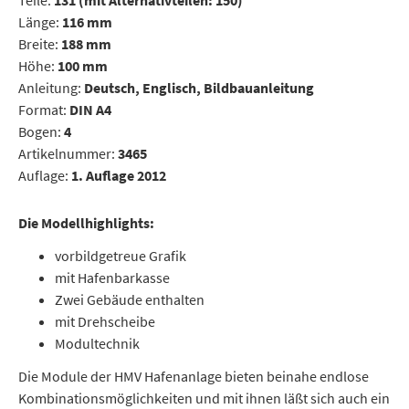
Teile:
131 (mit Alternativteilen: 150)
Länge:
116 mm
Breite:
188 mm
Höhe:
100 mm
Anleitung:
Deutsch, Englisch, Bildbauanleitung
Format:
DIN A4
Bogen:
4
Artikelnummer:
3465
Auflage:
1. Auflage 2012
Die Modellhighlights:
vorbildgetreue Grafik
mit Hafenbarkasse
Zwei Gebäude enthalten
mit Drehscheibe
Modultechnik
Die Module der HMV Hafenanlage bieten beinahe endlose
Kombinationsmöglichkeiten und mit ihnen läßt sich auch ein