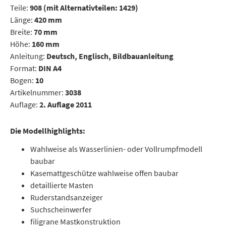
Teile:
908 (mit Alternativteilen: 1429)
Länge:
420 mm
Breite:
70 mm
Höhe:
160 mm
Anleitung:
Deutsch, Englisch, Bildbauanleitung
Format:
DIN A4
Bogen:
10
Artikelnummer:
3038
Auflage:
2. Auflage 2011
Die Modellhighlights:
Wahlweise als Wasserlinien- oder Vollrumpfmodell
baubar
Kasemattgeschütze wahlweise offen baubar
detaillierte Masten
Ruderstandsanzeiger
Suchscheinwerfer
filigrane Mastkonstruktion